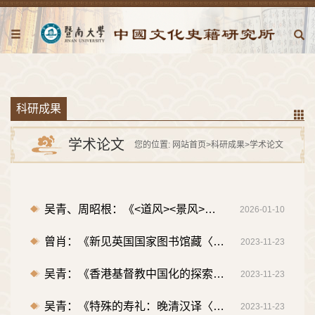
科研成果
学术论文
您的位置:
网站首页
>
科研成果
>
学术论文
吴青、周昭根：《<道风><景风>视域下的宗教对话与基督教中国化:基于文献计量与知识图谱的分析》，《世界宗教研究》2025年第5期。
2026-01-10
曾肖：《新见英国国家图书馆藏〈新刻全像批评西游记〉考论》，《文学遗产》2023年第5期
2023-11-23
吴青：《香港基督教中国化的探索——以20世纪香港圣公会两任会督为中心》，《世界宗教研究》2023年第5期
2023-11-23
吴青：《特殊的寿礼：晚清汉译〈圣经〉进献宫廷事件探微》，《近代史研究》2023年第3期
2023-11-23