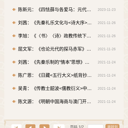
陈新元：《四怯薛与各爱马：元代怯薛二元组织架构》，《文史》2023第3辑
2023-11-23
刘茜：《先秦礼乐文化与<诗大序>“诗言志”再阐释》，《文艺研究》2021年第11期
2021-11-26
李旭：《〈书〉〈诗〉政教传统下的〈大学〉义理纲维》，《哲学研究》2020年第7期
2021-11-26
屈文军：《也论元代的探马赤军》，《文史》2020年第1辑
2021-11-26
刘茜：《先秦乐制的“情本”思想》，《哲学研究》2019年第9期
2021-11-24
陈广恩：《日藏<五行大义>纸背抄录<博闻录>佚文初探》，《中国史研究》2019年第4期（人大复印报刊资料《宋辽金元史》2020年第2期全文转载）。
2021-11-24
吴青：《传教士韶波<儒教衍义>中的耶儒关系探微》，《世界宗教研究》2019年第2期
2021-11-24
陈文源：《明朝中国海商与澳门开埠》，《中国史研究》2018年第2期
2021-11-24
页码
1
/
2
跳转到