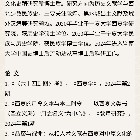
文化史籍研究所博士后。
研究方向为历史文献学与西
北少数民族史
，
主要关注敦煌、黑水城出土文献及域
外汉籍等研究领域
。
20
20
年毕业于
宁夏
大学
西夏学研
究院
，获历史学硕士学位。
202
3
年毕业于宁夏大学
民
族与历史学院
，获民族学博士学位
。
2024
年进入暨南
大学
中国史博士后流动站
从事博士后科研工作。
论 文
1.
《
〈六十四卦图〉考
》，《
西夏学
》，
202
4
年第
2
期
2.
《
西夏的月令文本与本土时令——以西夏文类书
〈圣立义海〉“月之名义”为中心
》，《
敦煌研究
》，
20
24
年第
1
期
3.
《品藻与禄命：从相人术文献看西夏对中原文化的