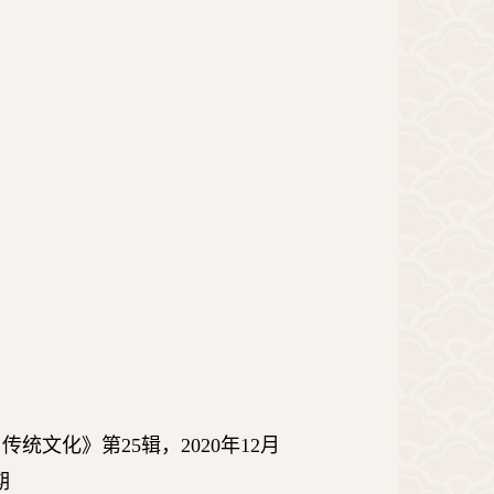
与传统文化》第
25
辑，
2020
年
12
月
期