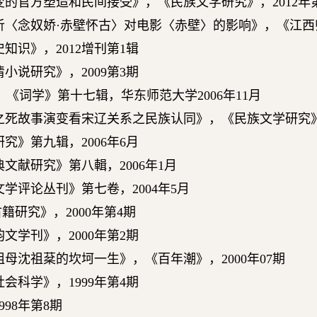
变的官方塑造和民间接受》，《民族文学研究》，
2012
年
析〈念奴娇
·
赤壁怀古〉对电影〈赤壁〉的影响》，《江西
史知识》，
2012
增刊第1辑
清小说研究》，
2009
第
3
期
，《词学》第十七辑，华东师范大学
2006
年
11
月
之死故事演变看宋辽关系之民族认同》，《民族文学研究
研究》第九辑，
2006
年
6
月
典文献研究》第八輯，
2006
年
1
月
文学评论丛刊》第七卷，
2004
年
5
月
古籍研究》，
2000
年第
4
期
韵文学刊》，
2000
年第
2
期
祖母沈祖棻的坎坷一生》，
《百年潮》，
2000
年
07
期
社会科学》，
1999
年第
4
期
998
年第
8
期