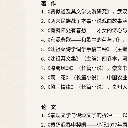
著 作
1.
《贾似道及其文学交游研究》，武汉
2.
《两宋民族战争本事小说戏曲故事演
3.
《有斜阳处有春愁
——
才女的诗心与
4.
《东瀛悲歌
——
和歌中的菊与刀》，
5.
《沈祖棻诗学词学手稿二种》（主编
6.
《沈祖棻文集》（主编）四卷本，河
7.
《凉蜀风烟》（长篇小说），崇文书
8.
《雨中花》（长篇小说），中国农业
9.
《风雨情缘》（长篇小说），贵州人
论 文
1.
《景观文学与谀颂文学的折冲
——
以
2.
《黄鹤迎春申契阔
——
小记
1977
年萧