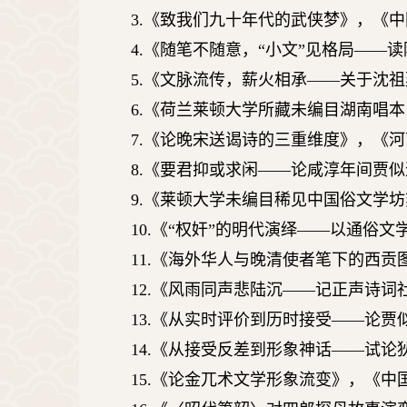
3.
《致我们九十年代的武侠梦》，《中
4.
《随笔不随意，
“
小文
”
见格局
——
读
5.
《文脉流传，薪火相承
——
关于沈祖
6.
《荷兰莱顿大学所藏未编目湖南唱本
7.
《论晚宋送谒诗的三重维度》，《河
8.
《要君抑或求闲
——
论咸淳年间贾似
9.
《莱顿大学未编目稀见中国俗文学坊
10.
《
“
权奸
”
的明代演绎
——
以通俗文
11.
《海外华人与晚清使者笔下的西贡
12.
《风雨同声悲陆沉
——
记正声诗词
13.
《从实时评价到历时接受
——
论贾
14.
《从接受反差到形象神话
——
试论
15.
《论金兀术文学形象流变》，《中