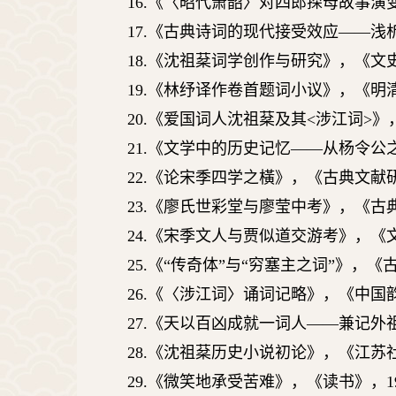
16.
《〈昭代箫韶〉对四郎探母故事演
17.
《古典诗词的现代接受效应
——
浅
18.
《沈祖棻词学创作与研究》，《文
19.
《林纾译作卷首题词小议》，《明
20.
《爱国词人沈祖棻及其
<
涉江词
>
》
21.
《文学中的历史记忆
——
从杨令公
22.
《论宋季四学之橫》，《古典文献
23.
《廖氏世彩堂与廖莹中考》，《古
24.
《宋季文人与贾似道交游考》，《
25.
《
“
传奇体
”
与
“
穷塞主之词
”
》，《
26.
《〈涉江词〉诵词记略》，《中国
27.
《天以百凶成就一词人
——
兼记外
28.
《沈祖棻历史小说初论》，《江苏
29.
《微笑地承受苦难》，《读书》，
1