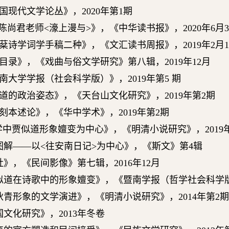
国现代文学论丛》，
2020
年第1
期
陈尚君老师
<
濠上漫与
>
》，《中华读书报》，
2020
年
6
月
3
棻诗学词学手稿二种》，《文汇读书周报》，
2019
年
2
月
1
目录》，《戏曲与俗文学研究》第八辑，
2019
年
12
月
南大学学报（社会科学版）》，
2019
年第
5
期
道的政治姿态》，《天台山文化研究》，
2019
年第
2
期
刻本述论》，《华中学术》，
2019
年第
2
期
学中贾似道形象嬗变为中心》，《明清小说研究》，
2019
图解
——
以
<
往安南日记
>
为中心》，《斯文》第
4
辑
社》，《民间影像》第七辑，
2016
年
12
月
似道在诗歌中的形象嬗变》，《暨南学报（哲学社会科学
狄青形象的文学演进》，《明清小说研究》，
2014
年第
2
期
国文化研究》，
2013
年冬卷