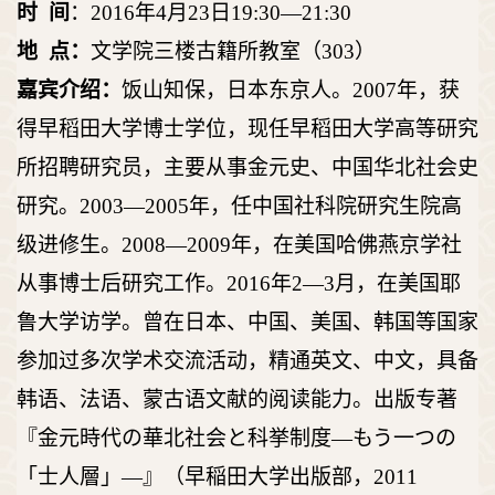
时 间
：2016年4月23日19:30—21:30
地 点：
文学院三楼古籍所教室（303）
嘉宾介绍：
饭山知保，日本东京人。2007年，获
得早稻田大学博士学位，现任早稻田大学高等研究
所招聘研究员，主要从事金元史、中国华北社会史
研究。2003—2005年，任中国社科院研究生院高
级进修生。2008—2009年，在美国哈佛燕京学社
从事博士后研究工作。2016年2—3月，在美国耶
鲁大学访学。曾在日本、中国、美国、韩国等国家
参加过多次学术交流活动，精通英文、中文，具备
韩语、法语、蒙古语文献的阅读能力。出版专著
『金元時代の華北社会と科挙制度―もう一つの
「士人層」―』（早稲田大学出版部，2011