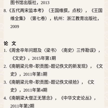
图书馆出版社，
2013
8.
《五代两宋监本考》（王国维撰，点校），《王国
维全集》（第七卷），杭州：浙江教育出版社，
2009
论 文
1.
《周舍卒年问题及〈梁书〉〈南史〉三传勘误》，
《文史》，
2015
年第
1
期
2.
《南朝梁元帝
<
职贡图
>
题记佚文的新发现》，《文
史》，
2011
年第
1
期
3.
《南朝梁元帝
<
职贡图
>
题记佚文续拾》，《文
史》，
2011
年第
4
期
4.
《南朝梁大僧正无慧念》，《中华文史论丛》，
2011
年第
2
期