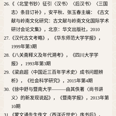
26.
《〈北堂书钞〉征引〈汉书〉〈后汉书〉〈三国
志〉条目订补》，安平秋、张玉春主编：《古文
献与岭南文化研究：古文献与岭南文化国际学术
研讨会论文集》，北京：华文出版社，
2010
27.
《汉代古文考略》，《华东师范大学学报》，
1999
年第
3
期
28.
《八关斋释义及年代溯考》，《四川大学学
报》，
1993
年第
3
期
29.
《梁启超〈中国近三百年学术史〉成书问题辨
析》，《社会科学研究》，
2015
年第
4
期
30.
《徐中舒与暨南大学
———
由其佚著〈尚书讲
义〉的新发现说起》，《暨南学报》，
2013
年第
10
期
31.
《蒙文通先生佚文〈西洋近世史〉序书后》，