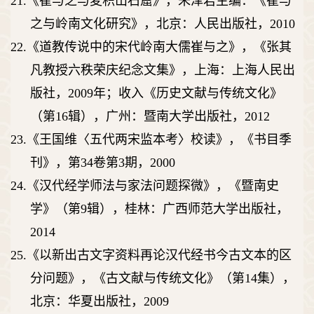
21.
《崔与之与麦积山石窟》，朱泽君主编：《崔与
之与岭南文化研究》，北京：人民出版社，
2010
22.
《道教传说中的宋代岭南大儒崔与之》，《张其
凡教授六秩荣庆纪念文集》，上海：上海人民出
版社，
2009
年；收入《历史文献与传统文化》
（第
16
辑），广州：暨南大学出版社，
2012
23.
《王国维〈五代两宋监本考〉校读》，《书目季
刊》，第
34
卷第
3
期，
2000
24.
《汉代经学师法与家法问题探微》，《暨南史
学》（第
9
辑），桂林：广西师范大学出版社，
2014
25.
《以新出古文字资料再论汉代经书今古文本的区
分问题》，《古文献与传统文化》（第
14
集），
北京：华夏出版社，
2009