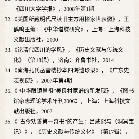
《四川大学学报》，
2008
年第
1
期
32.
《美国所藏明代尺牍旧主方用彬家世表微》，王
鹤鸣主编：《中华谱牒研究》，上海：上海科技
文献出版社，
2000
33.
《论清代四川的学风》，《历史文献与传统文
化》（第
18
辑），济南：齐鲁书社，
2014
34.
《南海孔氏岳雪楼抄本四海遗珍录》，《广东史
志
视窗》，
2007
年第
4
期
35.
《
“
中华眼镜鼻祖
”
吴良材家谱的新发现》，《图书
馆杂志理论学术年刊
2006
》，上海：上海科技文
献出版社，
2007
36.
《
“
古今劝善第一奇书
”
的产生：吕咸熙与〈洞冥宝
记〉》，《历史文献与传统文化》（第
17
辑），