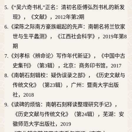
5.
《
“
吴六奇书札
”
正名：清初名臣傅弘烈书札的新发
现》，《文献》，
2012
年第
2
期
6.
《梁陈之际南方豪族崛起的先声：南朝名将兰钦家
世与生平蠡测》，《江西社会科学》，
2019
年第
8
期
7.
《刘孝标〈辨命论〉写作年代新证》，《中国中古
史集刊》（第
3
辑），北京：商务印书馆，
2017
8.
《南朝石刻辑校：疑伪误录之部》，《历史文献与
传统文化》（第
23
辑），广州：暨南大学出版
社，
2018
9.
《读碑的烦恼：南朝石刻释读整理研究手记》，
《历史文献与传统文化》（第
24
辑），芜湖：安
徽师范大学出版社，
2019