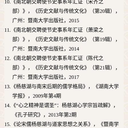
10.
《南北朝交聘使节史事系年汇证（宋齐之
部）》，《历史文献与传统文化》（第
20
辑），
广州：暨南大学出版社，
2015
11.
《南北朝交聘使节史事系年汇证（萧梁之
部）》，《历史文献与传统文化》（第
19
辑），
广州：暨南大学出版社，
2014
12.
《南北朝交聘使节史事系年汇证（陈代之
部）》，《历史文献与传统文化》（第
21
辑），
广州：暨南大学出版社，
2017
13.
《杨慈湖与南宋后期的儒学格局》，《湖南大学
学报》，
2009
年第
4
期
14.
《
“
心之精神是谓圣
”
：杨慈湖心学宗旨疏解》，
《孔子研究》，
2013
年第
2
期
15.
《论宋儒杨慈湖与道家思想之关系》，《暨南学