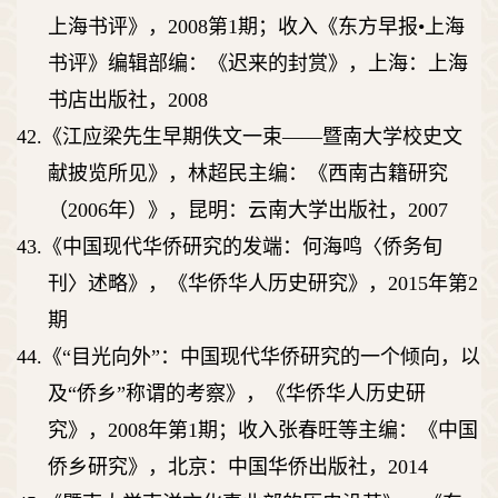
上海书评》，
2008
第
1
期；收入《东方早报
•
上海
书评》编辑部编：《迟来的封赏》，上海：上海
书店出版社，
2008
42.
《江应梁先生早期佚文一束
――
暨南大学校史文
献披览所见》，林超民主编：《西南古籍研究
（
2006
年）》，昆明：云南大学出版社，
2007
43.
《中国现代华侨研究的发端：何海鸣〈侨务旬
刊〉述略》，《华侨华人历史研究》，
2015
年第
2
期
44.
《
“
目光向外
”
：中国现代华侨研究的一个倾向，以
及
“
侨乡
”
称谓的考察》，《华侨华人历史研
究》，
2008
年第
1
期；收入张春旺等主编：《中国
侨乡研究》，北京：中国华侨出版社，
2014