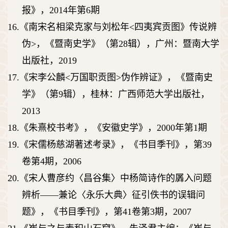
报》，
2014
年第
6
期
16.
《南宋名相梁克家与刘松年
<
四夷宾贡图》传说辨
伪
>
，《暨南史学》（第
28
辑），广州：暨南大学
出版社，
2019
17.
《宋李公麟
<
万国职贡图
>
伪作辨证》，《暨南史
学》（第
9
辑），桂林：广西师范大学出版社，
2013
18.
《朱熹校书考》，《安徽史学》，
2000
年第
1
期
19.
《宋儒杨慈湖著述考录》，《书目季刊》，第
39
卷第
4
期，
2006
20.
《宋人曹彦约〈昌谷集〉中杨简诗作的羼入问题
辨析
――
兼论〈永乐大典〉征引佚书的误辑问
题》，《书目季刊》，第
41
卷第
3
期，
2007