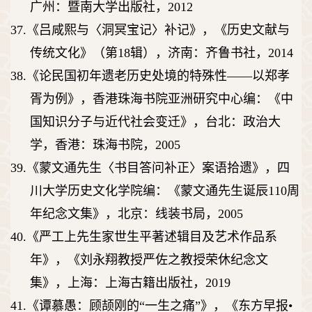
广州：暨南大学出版社，
2012
37.
《吕咸熙与〈洞冥宝记〉补记》，《历史文献与
传统文化》（第
18
辑），济南：齐鲁书社，
2014
38.
《论民国初年遗老历史处境的特殊性
——
以郑孝
胥为例》，香港珠海书院亚洲研究中心编：《中
国知识分子与近代社会变迁》，台北：政治大
学，香港：珠海书院，
2005
39.
《蒙文通先生〈书目答问补正〉案语拾遗》，四
川大学历史文化学院编：《蒙文通先生诞辰
110
周
年纪念文集》，北京：线装书局，
2005
40.
《严工上先生家世生平著述辑目及艺术作品系
年》，《刘永翔教授严佐之教授荣休纪念文
集》，上海：上海古籍出版社，
2019
41.
《谭慕愚：顾颉刚的
“
一生之痛
”
》，《东方早报
•