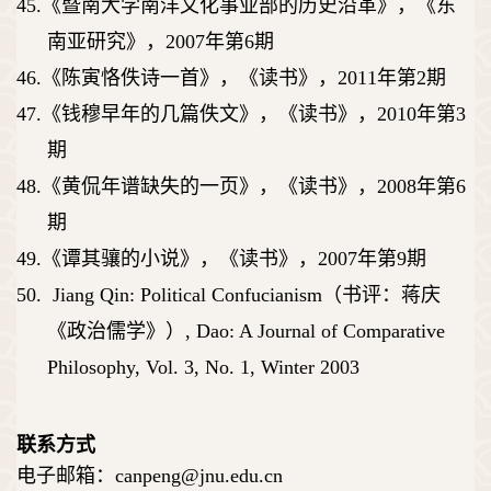
45.
《暨南大学南洋文化事业部的历史沿革》，《东
南亚研究》，
2007
年第
6
期
46.
《陈寅恪佚诗一首》，《读书》，
2011
年第
2
期
47.
《钱穆早年的几篇佚文》，《读书》，
2010
年第
3
期
48.
《黄侃年谱缺失的一页》，《读书》，
2008
年第
6
期
49.
《谭其骧的小说》，《读书》，
2007
年第
9
期
50.
Jiang Qin: Political Confucianism
（书评：蒋庆
《政治儒学》）
, Dao: A Journal of Comparative
Philosophy, Vol. 3, No. 1, Winter 2003
联系方式
电子邮箱：
canpeng@jnu.edu.cn